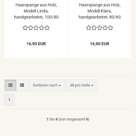
Haarspange aus Holz,
Haarspange aus Holz,
Modell Linda,
Modell Klara,
handgearbeitet, 100/80
handgearbeitet, 80/60
mm Mechanik
mm Mechanik
16,90 EUR
16,90 EUR
Sortieren nach
pro Seite
Sortieren nach
48 pro Seite
1
1
bis
6
(von insgesamt
6
)