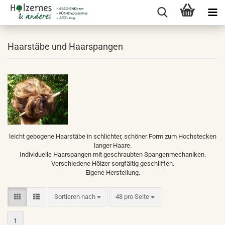
Haarstäbe und Haarspangen
leicht gebogene Haarstäbe in schlichter, schöner Form zum Hochstecken
langer Haare.
Individuelle Haarspangen mit geschraubten Spangenmechaniken.
Verschiedene Hölzer sorgfältig geschliffen.
Eigene Herstellung.
Sortieren nach
pro Seite
Sortieren nach
48 pro Seite
1