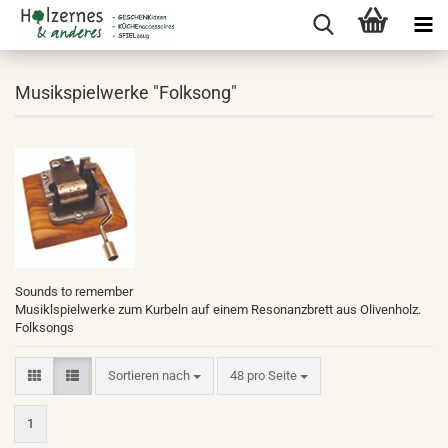
Musikspielwerke "Folksong"
Sounds to remember
Musiklspielwerke zum Kurbeln auf einem Resonanzbrett aus Olivenholz.
Folksongs
Sortieren nach
pro Seite
Sortieren nach
48 pro Seite
1