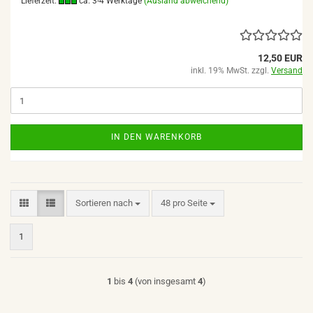
Lieferzeit:
ca. 3-4 Werktage
(Ausland abweichend)
12,50 EUR
inkl. 19% MwSt. zzgl.
Versand
IN DEN WARENKORB
Sortieren nach
pro Seite
Sortieren nach
48 pro Seite
1
1
bis
4
(von insgesamt
4
)