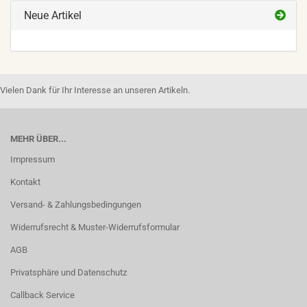
Neue Artikel
Vielen Dank für Ihr Interesse an unseren Artikeln.
MEHR ÜBER...
Impressum
Kontakt
Versand- & Zahlungsbedingungen
Widerrufsrecht & Muster-Widerrufsformular
AGB
Privatsphäre und Datenschutz
Callback Service