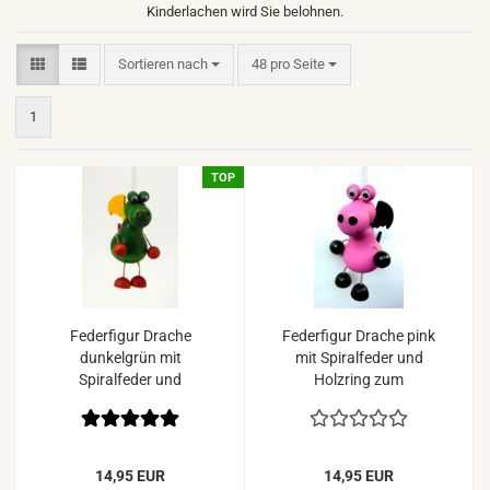
Kinderlachen wird Sie belohnen.
Sortieren nach
pro Seite
Sortieren nach
48 pro Seite
1
TOP
Federfigur Drache
Federfigur Drache pink
dunkelgrün mit
mit Spiralfeder und
Spiralfeder und
Holzring zum
Holzring zum
Aufhängen
Aufhängen
14,95 EUR
14,95 EUR