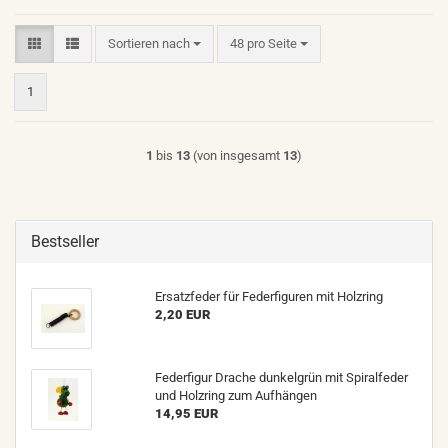
Sortieren nach
pro Seite
Sortieren nach
48 pro Seite
1
1
bis
13
(von insgesamt
13
)
Bestseller
Ersatzfeder für Federfiguren mit Holzring
2,20 EUR
Federfigur Drache dunkelgrün mit Spiralfeder
und Holzring zum Aufhängen
14,95 EUR