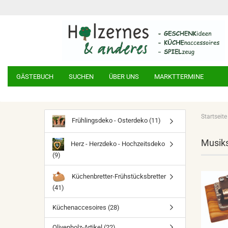
GÄSTEBUCH
SUCHEN
ÜBER UNS
MARKTTERMINE
Startseite
Frühlingsdeko - Osterdeko (11)
Musiks
Herz - Herzdeko - Hochzeitsdeko
(9)
Küchenbretter-Frühstücksbretter
(41)
Küchenaccesoires (28)
Olivenholz-Artikel (22)