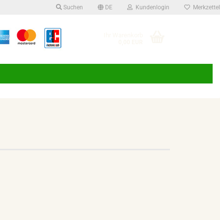
Suchen
DE
Kundenlogin
Merkzettel
Suche...
che auswählen
Ihr Warenkorb
0,00 EUR
E-Mail
Passwort
Konto erstellen
Passwort vergessen?