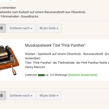
o remember
ielwerke zum Kurbeln auf einem Resonanzbrett aus Olivenholz.
 Filmmelodien -Soundtracks
Sortieren nach
pro Seite
Sortieren nach
48 pro Seite
Musikspielwerk Titel "Pink Panther"
Walzen - Spielwerk auf einem Olivenholz - Resonanzbrett (S
remember)
Titel: "Pink Panther" die Titelmelodie der Pink Panther Reihe 
Henry Mancini
Lieferzeit:
ca. 3-4 Werktage
(Ausland abweichend)
Sortieren nach
pro Seite
Sortieren nach
48 pro Seite