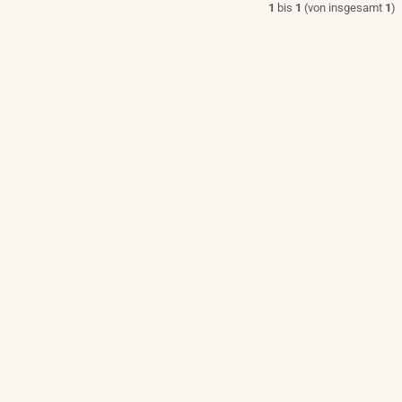
1
bis
1
(von insgesamt
1
)