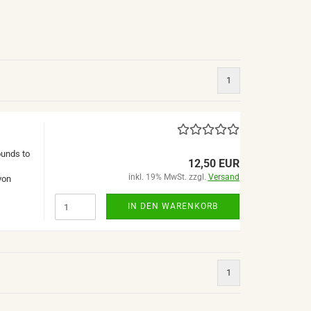
1
ounds to
12,50 EUR
inkl. 19% MwSt. zzgl.
Versand
von
IN DEN WARENKORB
1