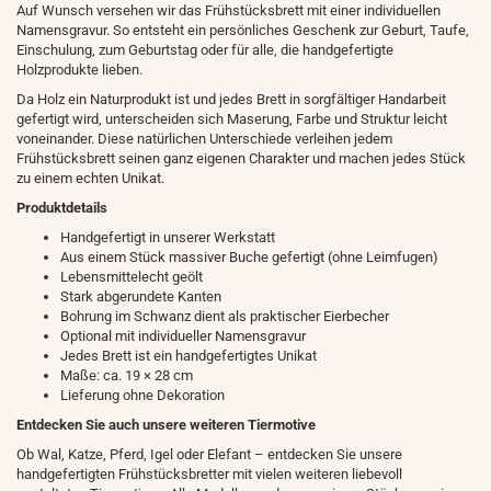
Auf Wunsch versehen wir das Frühstücksbrett mit einer individuellen
Namensgravur. So entsteht ein persönliches Geschenk zur Geburt, Taufe,
Einschulung, zum Geburtstag oder für alle, die handgefertigte
Holzprodukte lieben.
Da Holz ein Naturprodukt ist und jedes Brett in sorgfältiger Handarbeit
gefertigt wird, unterscheiden sich Maserung, Farbe und Struktur leicht
voneinander. Diese natürlichen Unterschiede verleihen jedem
Frühstücksbrett seinen ganz eigenen Charakter und machen jedes Stück
zu einem echten Unikat.
Produktdetails
Handgefertigt in unserer Werkstatt
Aus einem Stück massiver Buche gefertigt (ohne Leimfugen)
Lebensmittelecht geölt
Stark abgerundete Kanten
Bohrung im Schwanz dient als praktischer Eierbecher
Optional mit individueller Namensgravur
Jedes Brett ist ein handgefertigtes Unikat
Maße: ca. 19 × 28 cm
Lieferung ohne Dekoration
Entdecken Sie auch unsere weiteren Tiermotive
Ob Wal, Katze, Pferd, Igel oder Elefant – entdecken Sie unsere
handgefertigten Frühstücksbretter mit vielen weiteren liebevoll