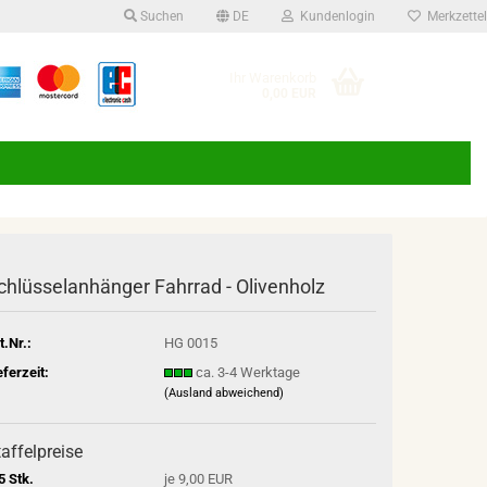
Suchen
DE
Kundenlogin
Merkzettel
Suche...
che auswählen
Ihr Warenkorb
0,00 EUR
E-Mail
Passwort
chlüsselanhänger Fahrrad - Olivenholz
Konto erstellen
t.Nr.:
HG 0015
Passwort vergessen?
eferzeit:
ca. 3-4 Werktage
(Ausland abweichend)
affelpreise
5 Stk.
je 9,00 EUR