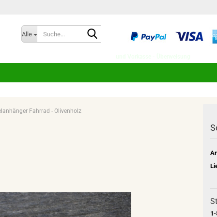
Suche...
Spra
Alle
und Vorkasse - Überweisung
lanhänger Fahrrad - Olivenholz
S
Ar
Li
St
1-